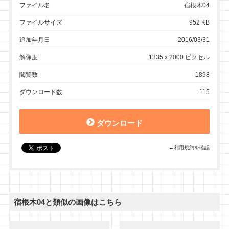
ファイル名
宿根木04
ファイルサイズ
952 KB
追加年月日
2016/03/31
解像度
1335 x 2000 ピクセル
閲覧数
1898
ダウンロード数
115
ダウンロード
→利用規約を確認
宿根木04と類似の画像はこちら