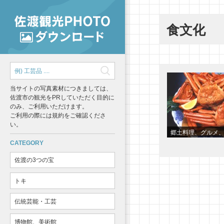
食文化
当サイトの写真素材につきましては、
佐渡市の観光をPRしていただく目的に
のみ、ご利用いただけます。
ご利用の際には規約をご確認くださ
い。
郷土料理、グルメ
CATEGORY
佐渡の3つの宝
トキ
伝統芸能・工芸
博物館、美術館