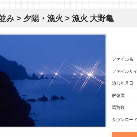
並み
>
夕陽・漁火
> 漁火 大野亀
ファイル名
ファイルサ
追加年月日
解像度
閲覧数
ダウンロー