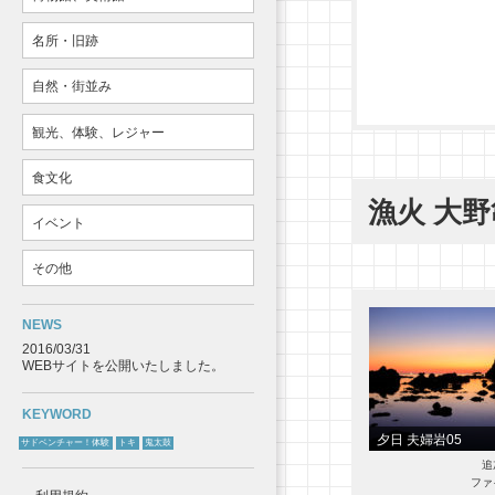
名所・旧跡
自然・街並み
観光、体験、レジャー
食文化
漁火 大
イベント
その他
NEWS
2016/03/31
WEBサイトを公開いたしました。
KEYWORD
夕日 夫婦岩05
サドベンチャー！体験
トキ
鬼太鼓
追
ファ