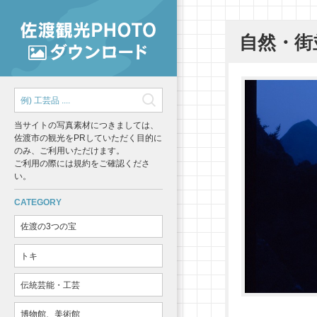
自然・街
当サイトの写真素材につきましては、
佐渡市の観光をPRしていただく目的に
のみ、ご利用いただけます。
ご利用の際には規約をご確認くださ
い。
CATEGORY
佐渡の3つの宝
トキ
伝統芸能・工芸
博物館、美術館