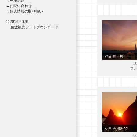
→
利用規約
→
お問い合わせ
→
個人情報の取り扱い
© 2016-2026
佐渡観光フォト
ダウンロード
夕日 長手岬
追
ファ
夕日 夫婦岩02
追