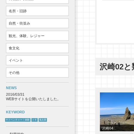
名所・旧跡
自然・街並み
観光、体験、レジャー
食文化
イベント
沢崎02
その他
NEWS
2016/03/31
WEBサイトを公開いたしました。
KEYWORD
サドベンチャー！体験
トキ
鬼太鼓
沢崎04