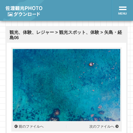
MENU
観光、体験、レジャー
>
観光スポット、体験
> 矢島・経
島06
前のファイルへ
次のファイルへ